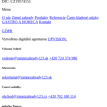
DIČ: CZ19574151
Menu
O nás
Zimní zahrady
Produkty
Referencie
Často kladené otázky
GASTRO A HORECA
Kontakt
GDPR
Vytvořeno digitální agenturou
UPVISION.
Výkonný ředitel:
vedenie@zimnezahrady123.sk
+420 724 374 986
Sekretariát:
sekretariat@zimnezahrady123.sk
Cenové nabídky:
obchod@zimnizahrady123.cz
+420 702 180 114
pobočka Trnava: