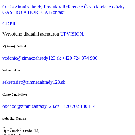
O nás
Zimní zahrady
Produkty
Referencie
Často kladené otázky
GASTRO A HORECA
Kontakt
GDPR
Vytvořeno digitální agenturou
UPVISION.
Výkonný ředitel:
vedenie@zimnezahrady123.sk
+420 724 374 986
Sekretariát:
sekretariat@zimnezahrady123.sk
Cenové nabídky:
obchod@zimnizahrady123.cz
+420 702 180 114
pobočka Trnava:
Špačinská cesta 42,