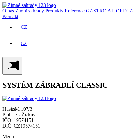
O nás
Zimní zahrady
Produkty
Reference
GASTRO A HORECA
Kontakt
CZ
SK
CZ
SK
SYSTÉM ZÁBRADLÍ CLASSIC
Husitská 107/3
Praha 3 - Žižkov
IČO: 19574151
DIČ: CZ19574151
Menu