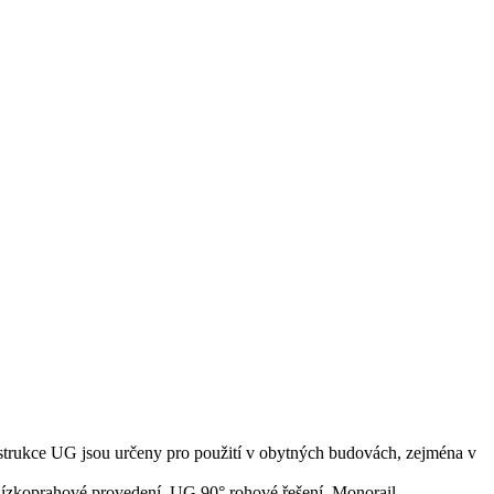
strukce UG jsou určeny pro použití v obytných budovách, zejména v
nízkoprahové provedení, UG 90° rohové řešení, Monorail.