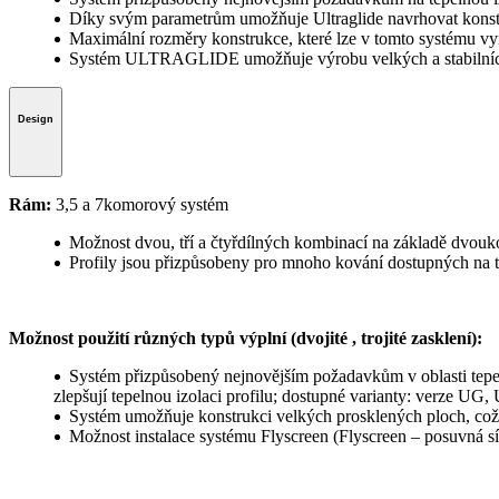
Díky svým parametrům umožňuje Ultraglide navrhovat konst
Maximální rozměry konstrukce, které lze v tomto systému vy
Systém ULTRAGLIDE umožňuje výrobu velkých a stabilních p
Design
Rám:
3,5 a 7komorový systém
Možnost dvou, tří a čtyřdílných kombinací na základě dvouko
Profily jsou přizpůsobeny pro mnoho kování dostupných na t
Možnost použití různých typů výplní (dvojité , trojité zasklení):
Systém přizpůsobený nejnovějším požadavkům v oblasti tepe
zlepšují tepelnou izolaci profilu; dostupné varianty: verze UG,
Systém umožňuje konstrukci velkých prosklených ploch, což zaj
Možnost instalace systému Flyscreen (Flyscreen – posuvná sí