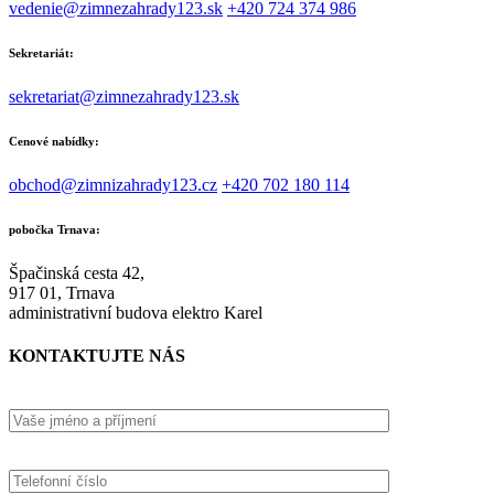
vedenie@zimnezahrady123.sk
+420 724 374 986
Sekretariát:
sekretariat@zimnezahrady123.sk
Cenové nabídky:
obchod@zimnizahrady123.cz
+420 702 180 114
pobočka Trnava:
Špačinská cesta 42,
917 01, Trnava
administrativní budova elektro Karel
KONTAKTUJTE NÁS