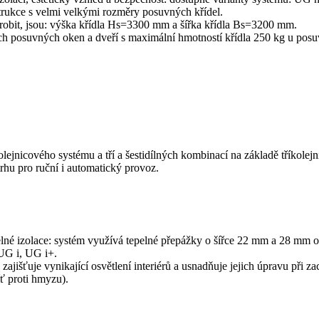
rukce s velmi velkými rozměry posuvných křídel.
robit, jsou: výška křídla Hs=3300 mm a šířka křídla Bs=3200 mm.
osuvných oken a dveří s maximální hmotností křídla 250 kg u posuvn
lejnicového systému a tří a šestidílných kombinací na základě tříkolej
rhu pro ruční i automatický provoz.
lné izolace: systém využívá tepelné přepážky o šířce 22 mm a 28 mm o
 UG i, UG i+.
išťuje vynikající osvětlení interiérů a usnadňuje jejich úpravu při zach
ť proti hmyzu).