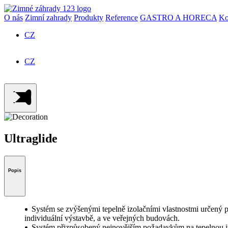
O nás
Zimní zahrady
Produkty
Reference
GASTRO A HORECA
Ko
CZ
SK
CZ
SK
Ultraglide
Popis
Systém se zvýšenými tepelně izolačními vlastnostmi určený
individuální výstavbě, a ve veřejných budovách.
Systém přizpůsobený nejnovějším požadavkům na tepelnou izo