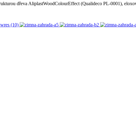
rukturou dřeva AliplastWoodColourEffect (Qualideco PL-0001), eloxo