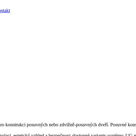
ntakt
 pro konstrukci posuvných nebo zdvižně-posuvných dveří. Posuvné kon
laci, estetický vzhled a bezpečnost: dostupné varianty systému: UG 