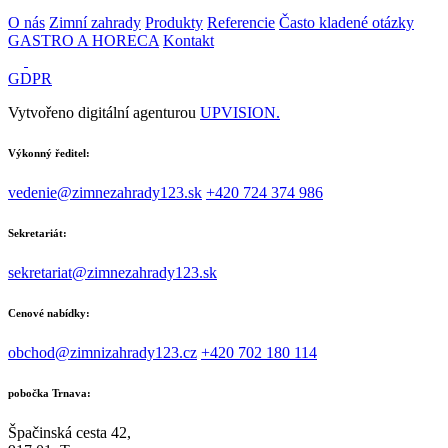
O nás
Zimní zahrady
Produkty
Referencie
Často kladené otázky
GASTRO A HORECA
Kontakt
GDPR
Vytvořeno digitální agenturou
UPVISION.
Výkonný ředitel:
vedenie@zimnezahrady123.sk
+420 724 374 986
Sekretariát:
sekretariat@zimnezahrady123.sk
Cenové nabídky:
obchod@zimnizahrady123.cz
+420 702 180 114
pobočka Trnava:
Špačinská cesta 42,