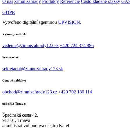
O nás
Zimní zahrady
Produkty
Referencie
Často kladené otázky
GA
GDPR
Vytvořeno digitální agenturou
UPVISION.
Výkonný ředitel:
vedenie@zimnezahrady123.sk
+420 724 374 986
Sekretariát:
sekretariat@zimnezahrady123.sk
Cenové nabídky:
obchod@zimnizahrady123.cz
+420 702 180 114
pobočka Trnava:
Špačinská cesta 42,
917 01, Trnava
administrativní budova elektro Karel