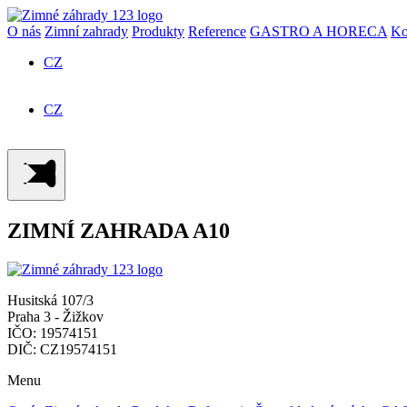
O nás
Zimní zahrady
Produkty
Reference
GASTRO A HORECA
Ko
CZ
SK
CZ
SK
ZIMNÍ ZAHRADA A10
Husitská 107/3
Praha 3 - Žižkov
IČO: 19574151
DIČ: CZ19574151
Menu