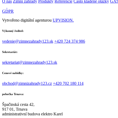
O nás
Zimní zahrady
Produkty
Referencie
Často kladené otázky
GA
GDPR
Vytvořeno digitální agenturou
UPVISION.
Výkonný ředitel:
vedenie@zimnezahrady123.sk
+420 724 374 986
Sekretariát:
sekretariat@zimnezahrady123.sk
Cenové nabídky:
obchod@zimnizahrady123.cz
+420 702 180 114
pobočka Trnava:
Špačinská cesta 42,
917 01, Trnava
administrativní budova elektro Karel