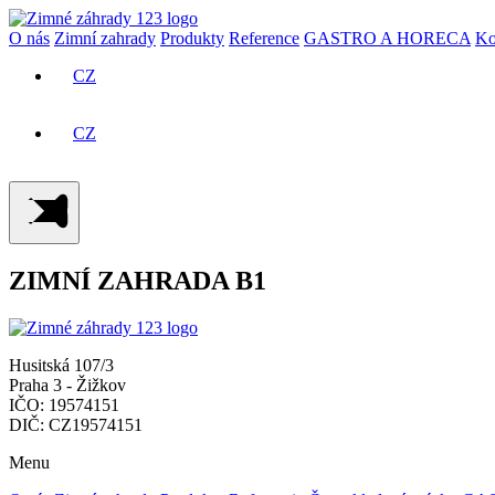
O nás
Zimní zahrady
Produkty
Reference
GASTRO A HORECA
Ko
CZ
SK
CZ
SK
ZIMNÍ ZAHRADA B1
Husitská 107/3
Praha 3 - Žižkov
IČO: 19574151
DIČ: CZ19574151
Menu