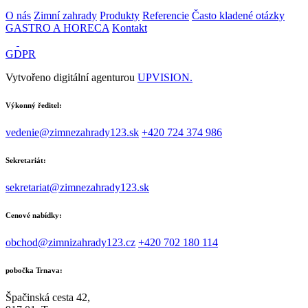
O nás
Zimní zahrady
Produkty
Referencie
Často kladené otázky
GASTRO A HORECA
Kontakt
GDPR
Vytvořeno digitální agenturou
UPVISION.
Výkonný ředitel:
vedenie@zimnezahrady123.sk
+420 724 374 986
Sekretariát:
sekretariat@zimnezahrady123.sk
Cenové nabídky:
obchod@zimnizahrady123.cz
+420 702 180 114
pobočka Trnava:
Špačinská cesta 42,